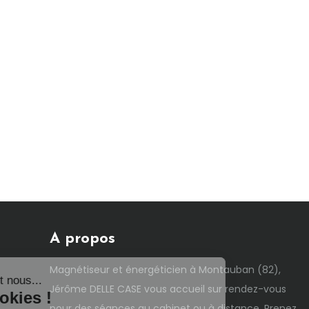
A propos
Salut c'est nous...
Magnétiseur et énergéticien à Montauban (82),
les Cookies !
Jérôme DELLE CASE vous accueil sur rendez-vous
pour des séances au cabinet ou à distance. Prenez
On a attendu d'être sûrs que le contenu