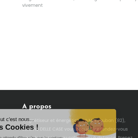
vivement
A propos
Salut c'est nous...
Magnétiseur et énergéticien à Montauban (82),
les Cookies !
Jérôme DELLE CASE vous accueil sur rendez-vous
pour des séances au cabinet ou à distance. Prenez
On a attendu d'être sûrs que le contenu