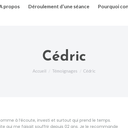
A propos
Déroulement d’une séance
Pourquoi con
Cédric
Vous êtes ici :
Accueil
Témoignages
Cédric
 homme à l’écoute, investi et surtout qui prend le temps.
ite qui me faisait souffrir depuis 02 ans. Je le recommande